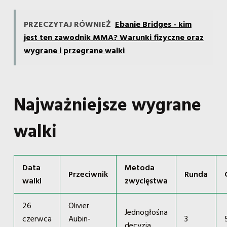
PRZECZYTAJ RÓWNIEŻ
Ebanie Bridges - kim
jest ten zawodnik MMA? Warunki fizyczne oraz
wygrane i przegrane walki
Najważniejsze wygrane
walki
Data
Metoda
Przeciwnik
Runda
walki
zwycięstwa
26
Olivier
Jednogłośna
czerwca
Aubin-
3
decyzja