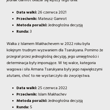
jednak Gamrot okazał się lepszy tego dnia.
Data walki:
26 czerwca 2021
Przeciwnik:
Mateusz Gamrot
Metoda porażki:
Jednogłośna decyzją
Runda:
3
Walka z Islamem Makhachevem w 2022 roku była
kolejnym trudnym wyzwaniem dla Tsarukyana. Pomimo że
przegrał przez jednogłośną decyzję, jego umiejętności i
determinacja były imponujące. W tej walce, kategoria
wagowa i siła Armana Tsarukyana były jego największymi
atutami, choć to nie wystarczyło do zwycięstwa.
Data walki:
25 czerwca 2022
Przeciwnik:
Islam Makhachev
Metoda porażki:
Jednogłośna decyzją
Runda:
5