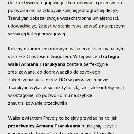
do efektywnego grapplingu i kontrolowania przeciwnika
pozwoliła mu na zdobycie kolejnej jednogłośnej decyzji.
Tsarukyan pokazał swoje wszechstronne umiejętności,
udowadniając, że jest w stanie rywalizować z najlepszymi
w swojej kategorii wagowej.
Kolejnym kamieniem milowym w karierze Tsarukyana było
starcie z Christosem Giagosem. W tej walce
strategia
walki Armana Tsarukyana
została perfekcyjnie
zrealizowana, co doprowadziło do szybkiego
zakończenia walki przez TKO w pierwszej rundzie.
Tsarukyan wykazał się nie tylko siłą, ale także inteligencją
w oktagonie, co pozwoliło mu na szybkie
zneutralizowanie przeciwnika.
Walka z Mattem Frevolą to kolejny przykład na to, jak
przeciwnicy Armana Tsarukyana
muszą się liczyć z
jego wszechstronnością. Tsarukyan wygrał tę walkę