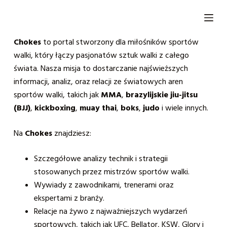
P
r
z
Chokes
to portal stworzony dla miłośników sportów
e
walki, który łączy pasjonatów sztuk walki z całego
j
świata. Nasza misja to dostarczanie najświeższych
d
informacji, analiz, oraz relacji ze światowych aren
ź
sportów walki, takich jak
MMA
,
brazylijskie jiu-jitsu
d
(BJJ)
,
kickboxing
,
muay thai
,
boks
,
judo
i wiele innych.
o
t
Na
Chokes
znajdziesz:
r
e
Szczegółowe analizy technik i strategii
ś
stosowanych przez mistrzów sportów walki.
c
Wywiady z zawodnikami, trenerami oraz
i
ekspertami z branży.
Relacje na żywo z najważniejszych wydarzeń
sportowych, takich jak UFC, Bellator, KSW, Glory i