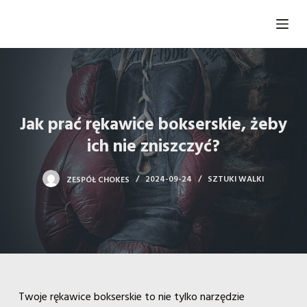
P
r
z
e
j
d
Jak prać rękawice bokserskie, żeby
ź
d
ich nie zniszczyć?
o
t
ZESPÓŁ CHOKES
2024-09-24
SZTUKI WALKI
r
e
ś
c
i
Twoje rękawice bokserskie to nie tylko narzędzie