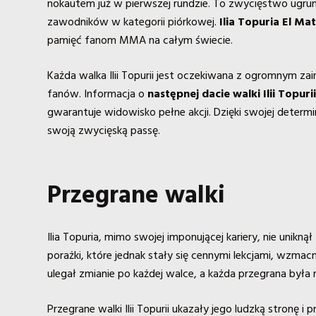
nokautem już w pierwszej rundzie. To zwycięstwo ugrun
zawodników w kategorii piórkowej.
Ilia Topuria El Ma
pamięć fanom MMA na całym świecie.
Każda walka Ilii Topurii jest oczekiwana z ogromnym za
fanów. Informacja o
następnej dacie walki Ilii Topuri
gwarantuje widowisko pełne akcji. Dzięki swojej determ
swoją zwycięską passę.
Przegrane walki
Ilia Topuria, mimo swojej imponującej kariery, nie unik
porażki, które jednak stały się cennymi lekcjami, wzmacn
ulegał zmianie po każdej walce, a każda przegrana była
Przegrane walki Ilii Topurii ukazały jego ludzką stronę 