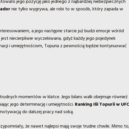
towało jego pozycję jako jednego z najbardziej niebezpiecznych
tador
nie tylko wygrywa, ale robi to w sposób, który zapada w
interesowaniem, a jego następne starcie już budzi emocje wśród
i
jest niecierpliwie wyczekiwana, gdyż każdy jego pojedynek
inacji i umiejętnościom, Topuria z pewnością będzie kontynuować
nął trudnych momentów w klatce. Jego bilans walk obejmuje również
iając jego determinację i umiejętności.
Ranking Ilii Topurii w UF
 motywacją do dalszej pracy nad sobą.
i przypomniały, że nawet najlepsi mają swoje trudne chwile. Mimo to