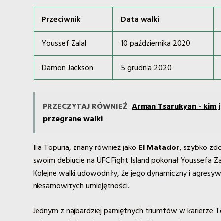
Przeciwnik
Data walki
Youssef Zalal
10 października 2020
Damon Jackson
5 grudnia 2020
PRZECZYTAJ RÓWNIEŻ
Arman Tsarukyan - kim 
przegrane walki
Ilia Topuria, znany również jako
El Matador
, szybko zdo
swoim debiucie na UFC Fight Island pokonał Youssefa Z
Kolejne walki udowodniły, że jego dynamiczny i agresywny
niesamowitych umiejętności.
Jednym z najbardziej pamiętnych triumfów w karierze T