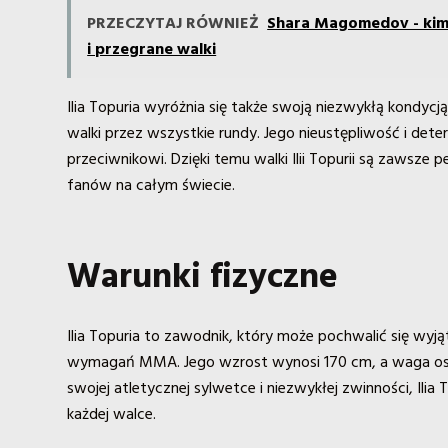
PRZECZYTAJ RÓWNIEŻ
Shara Magomedov - kim
i przegrane walki
Ilia Topuria wyróżnia się także swoją niezwykłą kond
walki przez wszystkie rundy. Jego nieustępliwość i dete
przeciwnikowi. Dzięki temu walki Ilii Topurii są zawsze
fanów na całym świecie.
Warunki fizyczne
Ilia Topuria to zawodnik, który może pochwalić się wy
wymagań MMA. Jego wzrost wynosi 170 cm, a waga oscylu
swojej atletycznej sylwetce i niezwykłej zwinności, Ili
każdej walce.