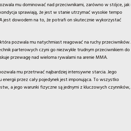
pozwala mu dominować nad przeciwnikami, zarówno w stójce, jak 
 kondycja sprawiają, że jest w stanie utrzymać wysokie tempo
MA jest dowodem na to, że potrafi on skutecznie wykorzystać
ą, która pozwala mu natychmiast reagować na ruchy przeciwników.
echnik parterowych czyni go niezwykle trudnym przeciwnikiem do
 zyskuje przewagę nad wieloma rywalami na arenie MMA.
ozwala mu przetrwać najbardziej intensywne starcia. Jego
 energii przez cały pojedynek jest imponująca. To wszystko
ęstw, a jego warunki fizyczne są jednymi z kluczowych czynników,