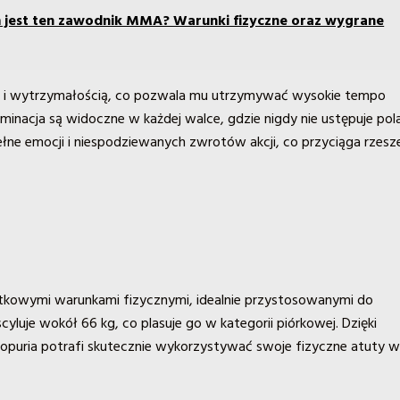
 jest ten zawodnik MMA? Warunki fizyczne oraz wygrane
ycją i wytrzymałością, co pozwala mu utrzymywać wysokie tempo
rminacja są widoczne w każdej walce, gdzie nigdy nie ustępuje pol
 pełne emocji i niespodziewanych zwrotów akcji, co przyciąga rzesz
jątkowymi warunkami fizycznymi, idealnie przystosowanymi do
je wokół 66 kg, co plasuje go w kategorii piórkowej. Dzięki
a Topuria potrafi skutecznie wykorzystywać swoje fizyczne atuty 