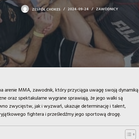
ZESPÓŁ CHOKES
2024-09-24
ZAWODNICY
sk na arenie MMA, zawodnik, który przyciąga uwagę swoją dynamiką 
ne oraz spektakularne wygrane sprawiają, że jego walki są
no zwycięstw, jak i wyzwań, ukazuje determinację i talent,
wyjątkowego fightera i prześledźmy jego sportową drogę.