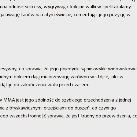
uria odnosił sukcesy, wygrywając kolejne walki w spektakularny
iąga uwagę fanów na całym świecie, cementując jego pozycję w
 agresywny, co sprawia, że jego pojedynki są niezwykle widowiskowe
 solidnym boksem dają mu przewagę zarówno w stójce, jak i w
ze dążąc do zakończenia walki przed czasem.
 w MMA jest jego zdolność do szybkiego przechodzenia z jednej
nia z błyskawicznymi przejściami do duszeń, co czyni go
Jego wszechstronność sprawia, że jest trudny do przewidzenia, c