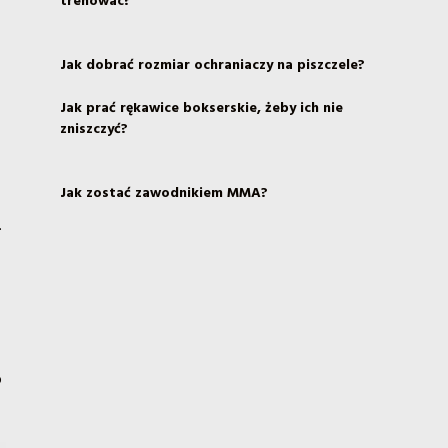
trenowac?
Jak dobrać rozmiar ochraniaczy na piszczele?
Jak prać rękawice bokserskie, żeby ich nie
zniszczyć?
Jak zostać zawodnikiem MMA?
.
o