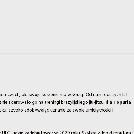
w Niemczech, ale swoje korzenie ma w Gruzji. Od najmłodszych lat
 skierowało go na treningi brazylijskiego jiu-jitsu.
Ilia Topuria
ku, szybko zdobywając uznanie za swoje umiejętności i
z UFC, gdzie zadebiutował w 2020 roku. Szybko zdobył reputację