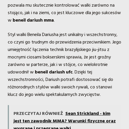
pozwala mu skutecznie kontrolować walki zarówno na
stojąco, jak i na ziemi, co jest kluczowe dla jego sukcesów
w
beneil dariush mma
.
Styl walki Beneila Dariusha jest unikalny i wszechstronny,
co czyni go trudnym do przewidzenia przeciwnikiem. Jego
umiejętność łączenia technik brazylijskiego jiu-jitsu z
mocnymi ciosami bokserskimi sprawia, że jest groźny
zarówno w parterze, jak i w stójce, co wielokrotnie
udowodnił w
beneil dariush ufc
. Dzięki tej
wszechstronności, Dariush potrafi dostosować się do
różnorodnych stylów walki swoich rywali, co stanowi
klucz do jego wielu spektakularnych zwycięstw.
PRZECZYTAJ RÓWNIEŻ
Sean Strickland - kim
jest ten zawodnik MMA? Warunki fizyczne oraz
wygrane i przegrane walki