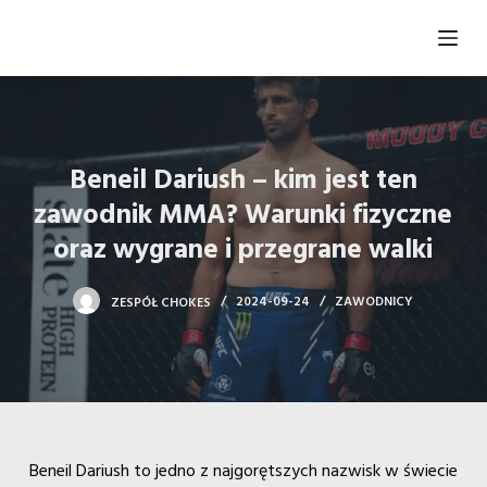
P
r
z
e
j
d
Beneil Dariush – kim jest ten
ź
zawodnik MMA? Warunki fizyczne
d
oraz wygrane i przegrane walki
o
t
ZESPÓŁ CHOKES
2024-09-24
ZAWODNICY
r
e
ś
c
i
Beneil Dariush to jedno z najgorętszych nazwisk w świecie