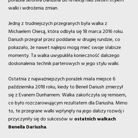
porażka skłoniła Dariusha do refleksji nad swoim stylem
walki i wdrożenia zmian.
Jedną z trudniejszych przegranych była walka z
Michaelem Chiesą, która odbyła się 18 marca 2016 roku.
Dariush przegrał przez poddanie w drugiej rundzie, co
pokazało, że nawet najlepsi mogą mieć swoje słabsze
momenty. Ta walka uwypukliła konieczność dalszego
doskonalenia technik parterowych w jego stylu walki.
Ostatnia z najważniejszych porażek miała miejsce 6
października 2018 roku, kiedy to Beneil Dariush zmierzył
się z Evanem Dunhamem. Walka zakończyła się remisem,
co było rozczarowującym rezultatem dla Dariusha. Mimo
to, te przegrane walki wpłynęły na jego dalszy rozwój i
przyczyniły się do sukcesów w
ostatnich walkach
Beneila Dariusha
.