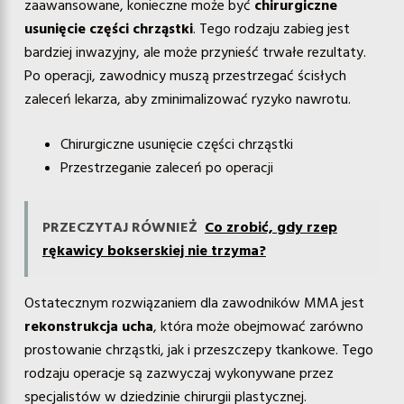
zaawansowane, konieczne może być
chirurgiczne
usunięcie części chrząstki
. Tego rodzaju zabieg jest
bardziej inwazyjny, ale może przynieść trwałe rezultaty.
Po operacji, zawodnicy muszą przestrzegać ścisłych
zaleceń lekarza, aby zminimalizować ryzyko nawrotu.
Chirurgiczne usunięcie części chrząstki
Przestrzeganie zaleceń po operacji
PRZECZYTAJ RÓWNIEŻ
Co zrobić, gdy rzep
rękawicy bokserskiej nie trzyma?
Ostatecznym rozwiązaniem dla zawodników MMA jest
rekonstrukcja ucha
, która może obejmować zarówno
prostowanie chrząstki, jak i przeszczepy tkankowe. Tego
rodzaju operacje są zazwyczaj wykonywane przez
specjalistów w dziedzinie chirurgii plastycznej.