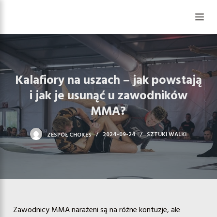
P
r
z
e
j
d
Kalafiory na uszach – jak powstają
ź
i jak je usunąć u zawodników
d
MMA?
o
t
ZESPÓŁ CHOKES
2024-09-24
SZTUKI WALKI
r
e
ś
c
i
Zawodnicy MMA narażeni są na różne kontuzje, ale